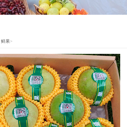
>
鲜果
>