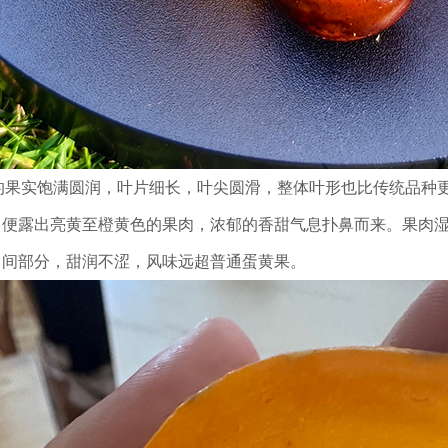
的果实饱满圆润，叶片细长，叶尖圆滑，整体叶形也比传统品种
便露出亮黄至橙黄色的果肉，浓郁的香甜气息扑鼻而来。果肉湿
中间部分，甜润不涩，风味远超普通蛋黄果。