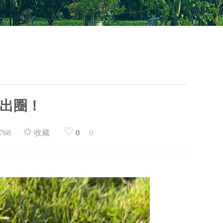
出圈！
✩
♡
768
收藏
0
0