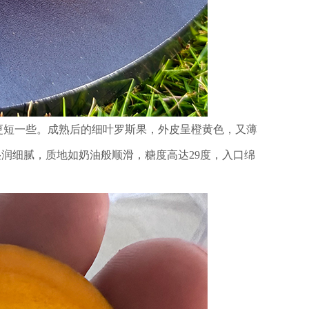
更短一些。成熟后的细叶罗斯果，外皮呈橙黄色，又薄
润细腻，质地如奶油般顺滑，糖度高达29度，入口绵