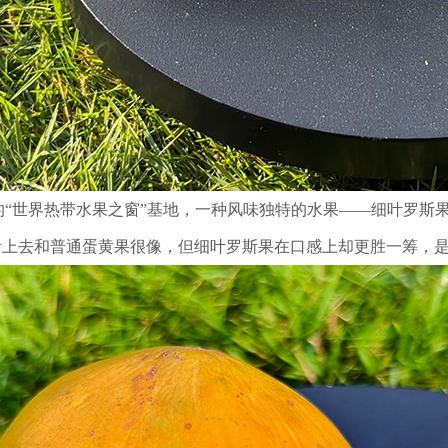
的“世界热带水果之窗”基地，一种风味独特的水果——细叶罗斯
看上去和普通蛋黄果很像，但细叶罗斯果在口感上却更胜一筹，