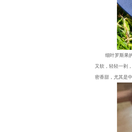
细叶罗斯果
又软，轻轻一剥，
密香甜，尤其是