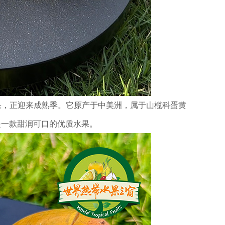
果，正迎来成熟季。它原产于中美洲，属于山榄科蛋黄
是一款甜润可口的优质水果。