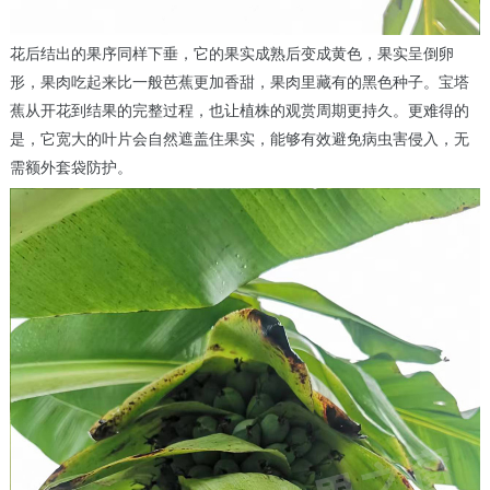
花后结出的果序同样下垂，它的果实成熟后变成黄色，果实呈倒卵
形，果肉吃起来比一般芭蕉更加香甜，果肉里藏有的黑色种子。宝塔
蕉从开花到结果的完整过程，也让植株的观赏周期更持久。更难得的
是，它宽大的叶片会自然遮盖住果实，能够有效避免病虫害侵入，无
需额外套袋防护。