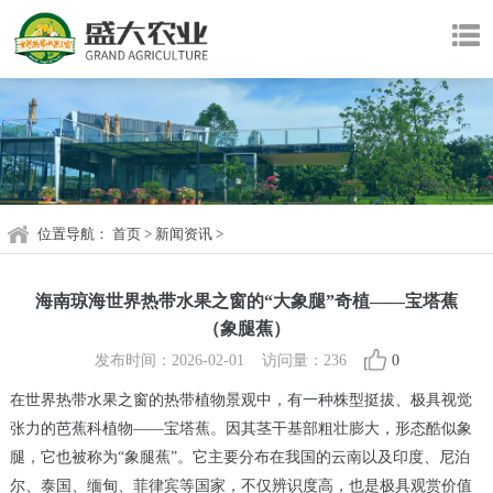
位置导航：
首页
>
新闻资讯
>
海南琼海世界热带水果之窗的“大象腿”奇植——宝塔蕉
（象腿蕉）
发布时间：2026-02-01 访问量：236
0
在世界热带水果之窗的热带植物景观中，有一种株型挺拔、极具视觉
张力的芭蕉科植物——宝塔蕉。因其茎干基部粗壮膨大，形态酷似象
腿，它也被称为“象腿蕉”。它主要分布在我国的云南以及印度、尼泊
尔、泰国、缅甸、菲律宾等国家，不仅辨识度高，也是极具观赏价值