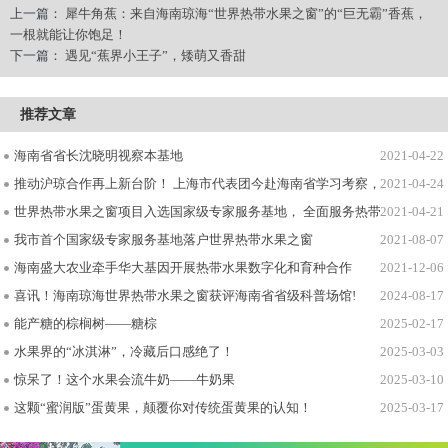
上一篇：
犀牛角蕉：来自海南琼海“世界热带水果之窗”的“巨无霸”香蕉，
一根就能让你饱足！
下一篇：
遇见“蕉界小王子”，矮萌又香甜
推荐文章
海南省省长沈晓明视察本基地
2021-04-22
推动沪琼合作再上新台阶！ 上海市代表团今赴海南省学习考察，两地领导座
2021-04-24
世界热带水果之窗项目入选国家级专家服务基地， 全面服务热带水果乡村产
2021-04-21
我市首个国家级专家服务基地落户世界热带水果之窗
2021-08-07
海南盛大农业牵手华大基因开展热带水果数字化和育种合作
2021-12-06
喜讯！海南琼海世界热带水果之窗获评海南省省级科普场馆!
2024-08-17
能产糖的棕榈树——糖棕
2025-02-17
水果界的“冰淇淋”，冷藏后口感绝了！
2025-03-03
惊呆了！这个水果会流牛奶——牛奶果
2025-03-10
这颗“蜜润版”蛋黄果，颠覆你对传统蛋黄果的认知！
2025-03-17