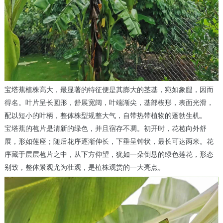
宝塔蕉植株高大，最显著的特征便是其膨大的茎基，宛如象腿，因而
得名。叶片呈长圆形，舒展宽阔，叶端渐尖，基部楔形，表面光滑，
配以短小的叶柄，整体株型规整大气，自带热带植物的蓬勃生机。
宝塔蕉的苞片是清新的绿色，并且宿存不凋。初开时，花苞向外舒
展，形如莲座；随后花序逐渐伸长，下垂呈钟状，最长可达两米。花
序藏于层层苞片之中，从下方仰望，犹如一朵倒悬的绿色莲花，形态
别致，整体景观尤为壮观，是植株观赏的一大亮点。