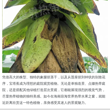
凭借高大的株型、独特的象腿状茎干，以及从莲座状到钟状的别致花
序，宝塔蕉成为理想的庭院观赏植物。无论是单独造景、点缀热带庭
院，还是搭配其他绿植打造层次景观，它都能展现强烈的视觉气势，
尽显热带植物的独特美感。如今在海南琼海世界热带水果之窗，就能
近距离欣赏这一特色植物，亲身感受其迷人的景观魅力。